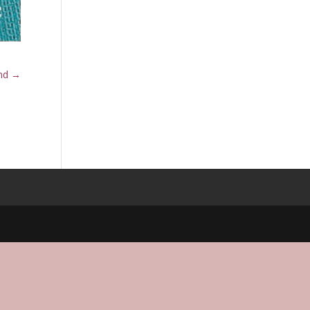
ind
→