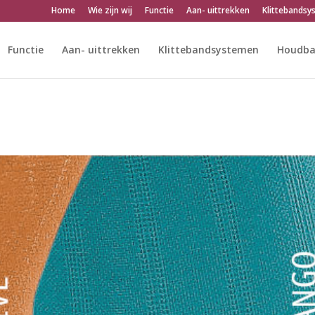
Home
Wie zijn wij
Functie
Aan- uittrekken
Klittebandsy
Functie
Aan- uittrekken
Klittebandsystemen
Houdba