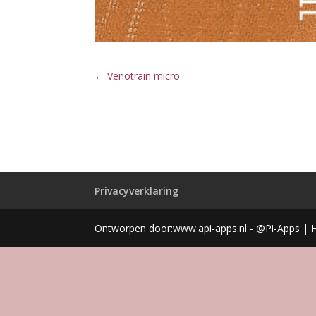
←
Venotrain micro
Privacyverklaring
Ontworpen door:www.api-apps.nl - @Pi-Apps | 