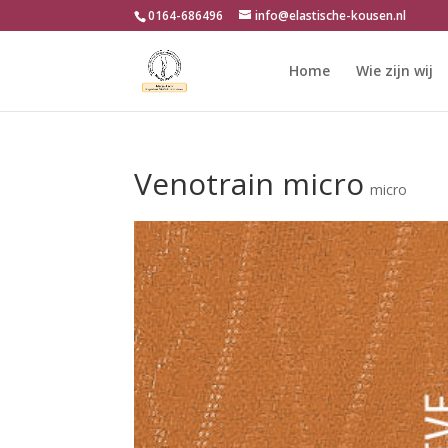
0164-686496
info@elastische-kousen.nl
Home
Wie zijn wij
Venotrain micro
micro