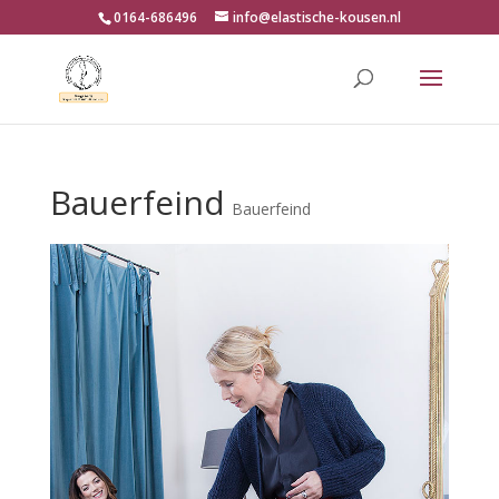
0164-686496
info@elastische-kousen.nl
Bauerfeind
Bauerfeind